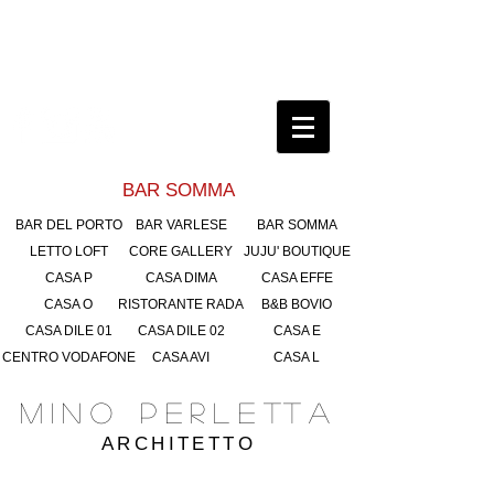
BAR SOMMA
BAR DEL PORTO
BAR VARLESE
BAR SOMMA
LETTO LOFT
CORE GALLERY
JUJU' BOUTIQUE
CASA P
CASA DIMA
CASA EFFE
CASA O
RISTORANTE RADA
B&B BOVIO
CASA DILE 01
CASA DILE 02
CASA E
CENTRO VODAFONE
CASA AVI
CASA L
MINO PERLETTA
ARCHITETTO