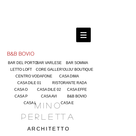
B&B BOVIO
BAR DEL PORTO
BAR VARLESE
BAR SOMMA
LETTO LOFT
CORE GALLERY
JUJU' BOUTIQUE
CENTRO VODAFONE
CASA DIMA
CASA DILE 01
RISTORANTE RADA
CASA O
CASA DILE 02
CASA EFFE
CASA P
CASA AVI
B&B BOVIO
CASA L
CASA E
MINO
PERLETTA
ARCHITETTO